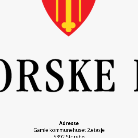
Adresse
Gamle kommunehuset 2.etasje
5392 Storebø