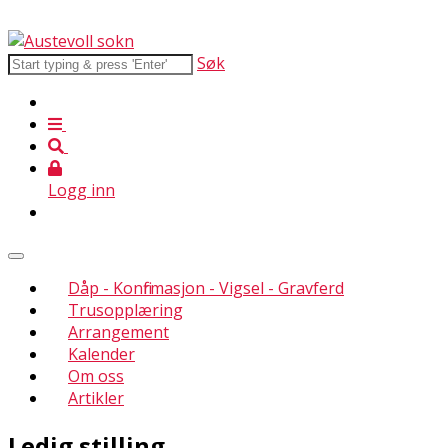
Søk
Logg inn
Dåp - Konfirmasjon - Vigsel - Gravferd
Trusopplæring
Arrangement
Kalender
Om oss
Artikler
Ledig stilling