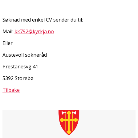
Søknad med enkel CV sender du til:
Mail:
kk792@kyrkja.no
Eller
Austevoll sokneråd
Prestanesvg 41
5392 Storebø
Tilbake